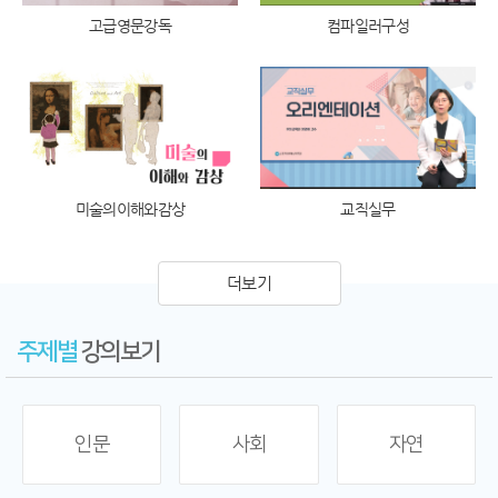
고급영문강독
컴파일러구성
미술의이해와감상
교직실무
더보기
주제별
강의보기
인문
사회
자연