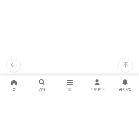
방송대생 문의: 1577-9995
홈
검색
메뉴
마이페이지
공지사항
교재, 이북문의(출판문화원): 1644-1232
결제장애문의: 02-3668-4837(상담시간 : 09~16시, 11:30~13시 제외)
비회원문의: info@immedialab.co.kr
(주)아이엠미디어랩 ᅵ (우)03087 서울시 종로구 이화장길54 ᅵ 대표자: 김종오 ᅵ 사업자번호: 883-81-
00646 ᅵ 통신판매번호: 2017-서울종로-1229호 ᅵ 부가통신번호: 2-01-17-0162
©2022. IM MediaLab. inc. All Rights Reserved.