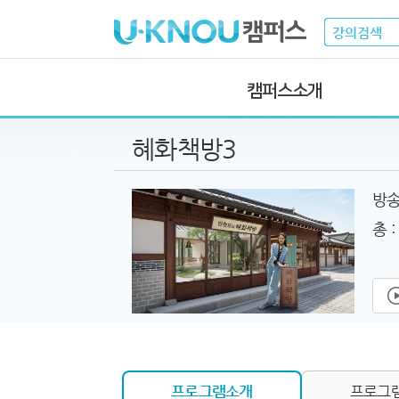
본
문
U-KNOU
바
로
가
기
캠퍼스소개
혜화책방3
방송
총 :
프로그램소개
프로그